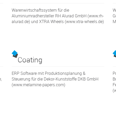
Warenwirtschaftssystem für die
W
Aluminiumradhersteller RH Alurad GmbH (www.rh-
G
alurad.de) und XTRA Wheels (www.xtra-wheels.de)
M
Coating
ERP Software mit Produktionsplanung &
P
,
Steuerung für die Dekor-Kunststoffe DKB GmbH
B
(www.melamine-papers.com)
F
(